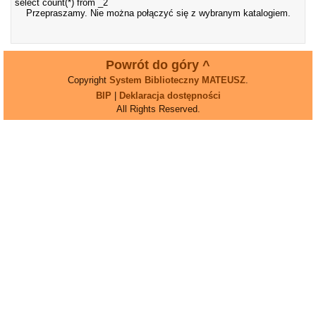
select count(*) from _2
Przepraszamy. Nie można połączyć się z wybranym katalogiem.
Powrót do góry ^
Copyright
System Biblioteczny MATEUSZ
.
BIP
|
Deklaracja dostępności
All Rights Reserved.