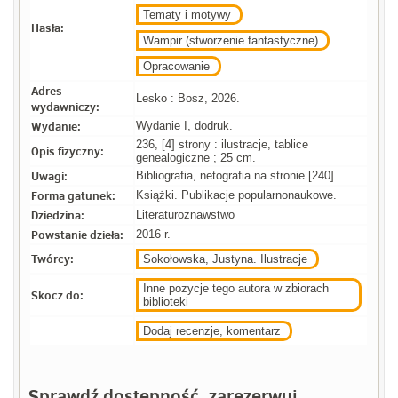
Tematy i motywy
Hasła:
Wampir (stworzenie fantastyczne)
Opracowanie
Adres
Lesko : Bosz, 2026.
wydawniczy:
Wydanie:
Wydanie I, dodruk.
236, [4] strony : ilustracje, tablice
Opis fizyczny:
genealogiczne ; 25 cm.
Uwagi:
Bibliografia, netografia na stronie [240].
Forma gatunek:
Książki. Publikacje popularnonaukowe.
Dziedzina:
Literaturoznawstwo
Powstanie dzieła:
2016 r.
Twórcy:
Sokołowska, Justyna. Ilustracje
Inne pozycje tego autora w zbiorach
Skocz do:
biblioteki
Dodaj recenzje, komentarz
Sprawdź dostępność, zarezerwuj