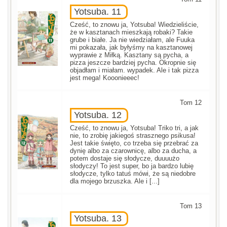
Yotsuba. 11
Cześć, to znowu ja, Yotsuba! Wiedzieliście,
że w kasztanach mieszkają robaki? Takie
grube i białe. Ja nie wiedziałam, ale Fuuka
mi pokazała, jak byłyśmy na kasztanowej
wyprawie z Miłką. Kasztany są pycha, a
pizza jeszcze bardziej pycha. Okropnie się
objadłam i miałam. wypadek. Ale i tak pizza
jest mega! Kooonieeec!
Tom 12
Yotsuba. 12
Cześć, to znowu ja, Yotsuba! Triko tri, a jak
nie, to zrobię jakiegoś strasznego psikusa!
Jest takie święto, co trzeba się przebrać za
dynię albo za czarownicę, albo za ducha, a
potem dostaje się słodycze, duuuużo
słodyczy! To jest super, bo ja bardzo lubię
słodycze, tylko tatuś mówi, że są niedobre
dla mojego brzuszka. Ale i [...]
Tom 13
Yotsuba. 13