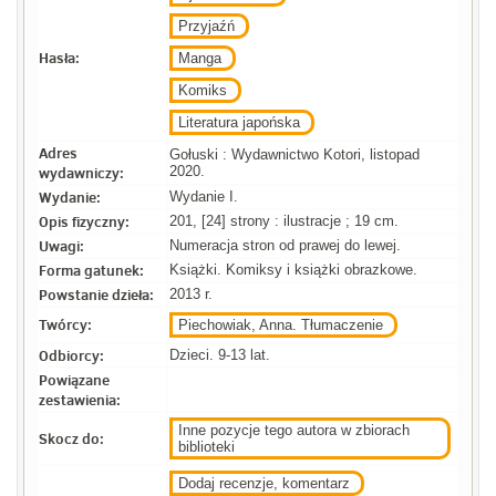
Przyjaźń
Hasła:
Manga
Komiks
Literatura japońska
Adres
Gołuski : Wydawnictwo Kotori, listopad
wydawniczy:
2020.
Wydanie:
Wydanie I.
Opis fizyczny:
201, [24] strony : ilustracje ; 19 cm.
Uwagi:
Numeracja stron od prawej do lewej.
Forma gatunek:
Książki. Komiksy i książki obrazkowe.
Powstanie dzieła:
2013 r.
Twórcy:
Piechowiak, Anna. Tłumaczenie
Odbiorcy:
Dzieci. 9-13 lat.
Powiązane
zestawienia:
Inne pozycje tego autora w zbiorach
Skocz do:
biblioteki
Dodaj recenzje, komentarz