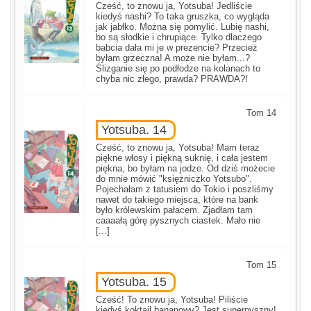
Cześć, to znowu ja, Yotsuba! Jedliście
kiedyś nashi? To taka gruszka, co wygląda
jak jabłko. Można się pomylić. Lubię nashi,
bo są słodkie i chrupiące. Tylko dlaczego
babcia dała mi je w prezencie? Przecież
byłam grzeczna! A może nie byłam...?
Ślizganie się po podłodze na kolanach to
chyba nic złego, prawda? PRAWDA?!
Tom 14
Yotsuba. 14
Cześć, to znowu ja, Yotsuba! Mam teraz
piękne włosy i piękną suknię, i cała jestem
piękna, bo byłam na jodze. Od dziś możecie
do mnie mówić "księżniczko Yotsubo".
Pojechałam z tatusiem do Tokio i poszliśmy
nawet do takiego miejsca, które na bank
było królewskim pałacem. Zjadłam tam
caaaałą górę pysznych ciastek. Mało nie
[...]
Tom 15
Yotsuba. 15
Cześć! To znowu ja, Yotsuba! Piliście
kiedyś koktajl bananowy? Jest superpyszny!