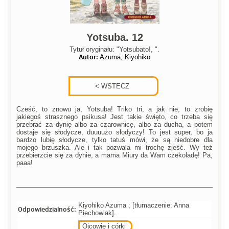
Yotsuba. 12
Tytuł oryginału: "Yotsubato!, ".
Autor:
Azuma, Kiyohiko
Cześć, to znowu ja, Yotsuba! Triko tri, a jak nie, to zrobię
jakiegoś strasznego psikusa! Jest takie święto, co trzeba się
przebrać za dynię albo za czarownicę, albo za ducha, a potem
dostaje się słodycze, duuuużo słodyczy! To jest super, bo ja
bardzo lubię słodycze, tylko tatuś mówi, że są niedobre dla
mojego brzuszka. Ale i tak pozwala mi trochę zjeść. Wy też
przebierzcie się za dynie, a mama Miury da Wam czekoladę! Pa,
paaa!
Kiyohiko Azuma ; [tłumaczenie: Anna
Odpowiedzialność:
Piechowiak].
Ojcowie i córki