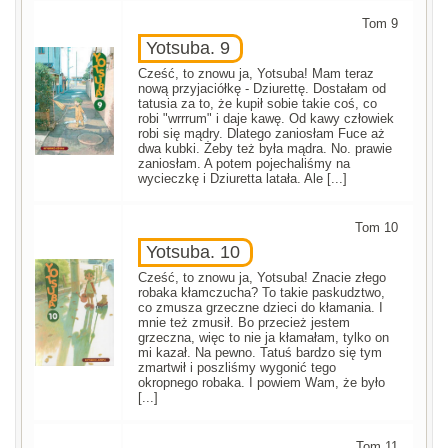
Tom 9
Yotsuba. 9
Cześć, to znowu ja, Yotsuba! Mam teraz
nową przyjaciółkę - Dziurettę. Dostałam od
tatusia za to, że kupił sobie takie coś, co
robi "wrrrum" i daje kawę. Od kawy człowiek
robi się mądry. Dlatego zaniosłam Fuce aż
dwa kubki. Żeby też była mądra. No. prawie
zaniosłam. A potem pojechaliśmy na
wycieczkę i Dziuretta latała. Ale [...]
Tom 10
Yotsuba. 10
Cześć, to znowu ja, Yotsuba! Znacie złego
robaka kłamczucha? To takie paskudztwo,
co zmusza grzeczne dzieci do kłamania. I
mnie też zmusił. Bo przecież jestem
grzeczna, więc to nie ja kłamałam, tylko on
mi kazał. Na pewno. Tatuś bardzo się tym
zmartwił i poszliśmy wygonić tego
okropnego robaka. I powiem Wam, że było
[...]
Tom 11