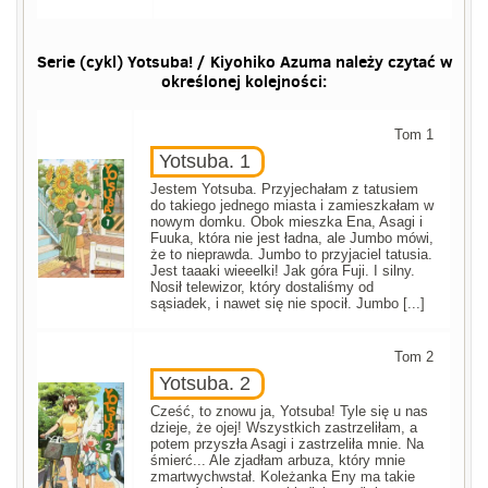
Serie (cykl) Yotsuba! / Kiyohiko Azuma należy czytać w
określonej kolejności:
Tom 1
Yotsuba. 1
Jestem Yotsuba. Przyjechałam z tatusiem
do takiego jednego miasta i zamieszkałam w
nowym domku. Obok mieszka Ena, Asagi i
Fuuka, która nie jest ładna, ale Jumbo mówi,
że to nieprawda. Jumbo to przyjaciel tatusia.
Jest taaaki wieeelki! Jak góra Fuji. I silny.
Nosił telewizor, który dostaliśmy od
sąsiadek, i nawet się nie spocił. Jumbo [...]
Tom 2
Yotsuba. 2
Cześć, to znowu ja, Yotsuba! Tyle się u nas
dzieje, że ojej! Wszystkich zastrzeliłam, a
potem przyszła Asagi i zastrzeliła mnie. Na
śmierć... Ale zjadłam arbuza, który mnie
zmartwychwstał. Koleżanka Eny ma takie