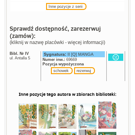
Inne pozycje z serii
Sprawdź dostępność, zarezerwuj
(zamów):
(kliknij w nazwę placówki - więcej informacji)
Bibl. Nr IV
Sygnatura:
II [Q] MANGA
ul. Antalla 5
Numer inw.:
69669
Pozycja wypożyczona
schowek
rezerwuj
Inne pozycje tego autora w zbiorach biblioteki: