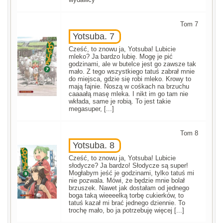
Tom 7
Yotsuba. 7
Cześć, to znowu ja, Yotsuba! Lubicie
mleko? Ja bardzo lubię. Mogę je pić
godzinami, ale w butelce jest go zawsze tak
mało. Z tego wszystkiego tatuś zabrał mnie
do miejsca, gdzie się robi mleko. Krowy to
mają fajnie. Noszą w cośkach na brzuchu
caaaałą masę mleka. I nikt im go tam nie
wkłada, same je robią. To jest takie
megasuper, [...]
Tom 8
Yotsuba. 8
Cześć, to znowu ja, Yotsuba! Lubicie
słodycze? Ja bardzo! Słodycze są super!
Mogłabym jeść je godzinami, tylko tatuś mi
nie pozwala. Mówi, że będzie mnie bolał
brzuszek. Nawet jak dostałam od jednego
boga taką wieeeelką torbę cukierków, to
tatuś kazał mi brać jednego dziennie. To
trochę mało, bo ja potrzebuję więcej [...]