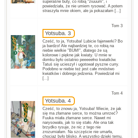
superaśne buty, co robią "ziuuum", i
powiedziała, że nie umiem rysować. A potem
straszyła mnie okiem, ale ja pokazałam [...]
Tom 3
Yotsuba. 3
Cześć, to ja, Yotsuba! Lubicie fajerwerki? Bo
ja bardzo! Ale najbardziej te, co robią na
niebie wielkie "BUM!", dlatego że są
kolorowe i piękne jak kwiaty. U mnie w
domku było ostatnio peeeeełno kwiatków.
Tatuś się ucieszył i ugotował pyszne curry.
Podobno w niebie też jest całe mnóstwo
kwiatków i dobrego jedzenia. Powiedział mi
[...]
Tom 4
Yotsuba. 4
Cześć, to znowu ja, Yotsuba! Wiecie, że jak
się ma złamane serce, to można umrzeć?
Fuuka miała złamane serce. Nawet mi
narysowała, jak to się stało. Ale ona tak
brzydko rysuje, że nic z tego nie
zrozumiałam. Na szczęście nie umarła,
chociaż było blisko. A wszystko dzięki temu,