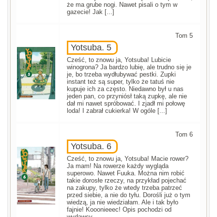
że ma grube nogi. Nawet pisali o tym w
gazecie! Jak [...]
Tom 5
Yotsuba. 5
Cześć, to znowu ja, Yotsuba! Lubicie
winogrona? Ja bardzo lubię, ale trudno się je
je, bo trzeba wydłubywać pestki. Zupki
instant też są super, tylko że tatuś nie
kupuje ich za często. Niedawno był u nas
jeden pan, co przyniósł taką zupkę, ale nie
dał mi nawet spróbować. I zjadł mi połowę
loda! I zabrał cukierka! W ogóle [...]
Tom 6
Yotsuba. 6
Cześć, to znowu ja, Yotsuba! Macie rower?
Ja mam! Na rowerze każdy wygląda
superowo. Nawet Fuuka. Można nim robić
takie dorosłe rzeczy, na przykład pojechać
na zakupy, tylko że wtedy trzeba patrzeć
przed siebie, a nie do tyłu. Dorośli już o tym
wiedzą, ja nie wiedziałam. Ale i tak było
fajnie! Kooonieeec! Opis pochodzi od
wydawcy