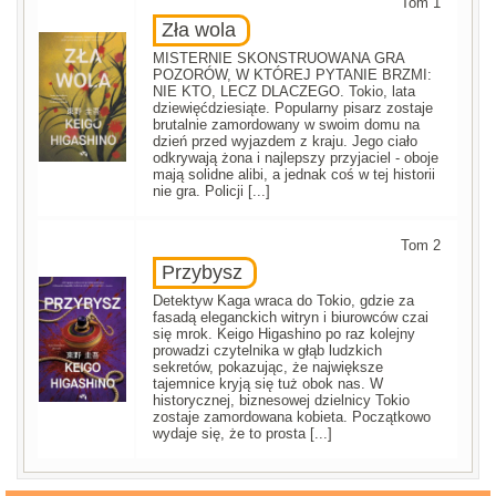
Tom 1
Zła wola
MISTERNIE SKONSTRUOWANA GRA
POZORÓW, W KTÓREJ PYTANIE BRZMI:
NIE KTO, LECZ DLACZEGO. Tokio, lata
dziewięćdziesiąte. Popularny pisarz zostaje
brutalnie zamordowany w swoim domu na
dzień przed wyjazdem z kraju. Jego ciało
odkrywają żona i najlepszy przyjaciel - oboje
mają solidne alibi, a jednak coś w tej historii
nie gra. Policji [...]
Tom 2
Przybysz
Detektyw Kaga wraca do Tokio, gdzie za
fasadą eleganckich witryn i biurowców czai
się mrok. Keigo Higashino po raz kolejny
prowadzi czytelnika w głąb ludzkich
sekretów, pokazując, że największe
tajemnice kryją się tuż obok nas. W
historycznej, biznesowej dzielnicy Tokio
zostaje zamordowana kobieta. Początkowo
wydaje się, że to prosta [...]