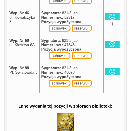
schowek
rezerwuj
Wyp. Nr 46
Sygnatura:
821-3 jap.
ul. Kowalczyka
Numer inw.:
52917
3
Pozycja wypożyczona
1
schowek
rezerwuj
Wyp. Nr 69
Sygnatura:
821-3 jap.
ul. Kłosowa 6A
Numer inw.:
47846
Pozycja wypożyczona
schowek
rezerwuj
Wyp. Nr 88
Sygnatura:
821-3 jap.
Pl. Światowida 3
Numer inw.:
48078
Pozycja wypożyczona
schowek
rezerwuj
Inne wydania tej pozycji w zbiorach biblioteki: