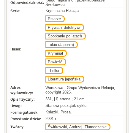
Keigo Higashino ; przekład Andrzej
Odpowiedzialność:
Świrkowski.
Seria:
Kryminalna Relacja
Pisarze
Prywatni detektywi
Spotkanie po latach
Tokio (Japonia)
Hasła:
Kryminał
Powieść
Thriller
Literatura japońska
Adres
Warszawa : Grupa Wydawnicza Relacja,
wydawniczy:
copyright 2025.
Opis fizyczny:
331, [1] strona ; 21 cm.
Uwagi:
Stanowi początek cyklu.
Forma gatunek:
Książki. Proza.
Powstanie dzieła:
2001 r.
Twórcy:
Świrkowski, Andrzej. Tłumaczenie