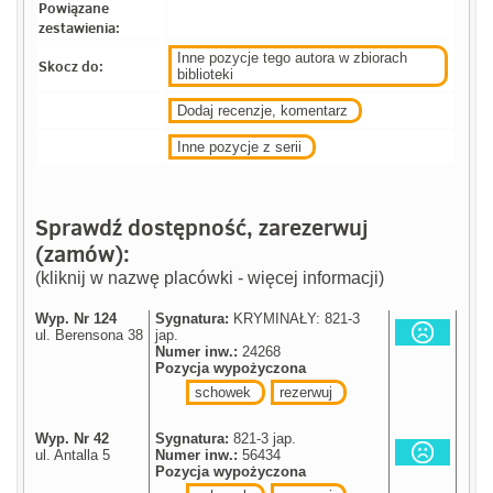
Powiązane
zestawienia:
Inne pozycje tego autora w zbiorach
Skocz do:
biblioteki
Dodaj recenzje, komentarz
Inne pozycje z serii
Sprawdź dostępność, zarezerwuj
(zamów):
(kliknij w nazwę placówki - więcej informacji)
Wyp. Nr 124
Sygnatura:
KRYMINAŁY: 821-3
ul. Berensona 38
jap.
Numer inw.:
24268
Pozycja wypożyczona
schowek
rezerwuj
Wyp. Nr 42
Sygnatura:
821-3 jap.
ul. Antalla 5
Numer inw.:
56434
Pozycja wypożyczona