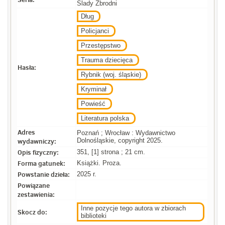
Ślady Zbrodni
Dług
Policjanci
Przestępstwo
Trauma dziecięca
Hasła:
Rybnik (woj. śląskie)
Kryminał
Powieść
Literatura polska
Adres
Poznań ; Wrocław : Wydawnictwo
wydawniczy:
Dolnośląskie, copyright 2025.
Opis fizyczny:
351, [1] strona ; 21 cm.
Forma gatunek:
Książki. Proza.
Powstanie dzieła:
2025 r.
Powiązane
zestawienia:
Inne pozycje tego autora w zbiorach
Skocz do:
biblioteki