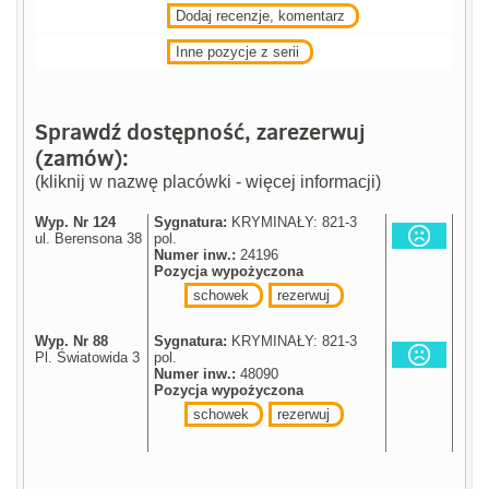
Dodaj recenzje, komentarz
Inne pozycje z serii
Sprawdź dostępność, zarezerwuj
(zamów):
(kliknij w nazwę placówki - więcej informacji)
Wyp. Nr 124
Sygnatura:
KRYMINAŁY: 821-3
ul. Berensona 38
pol.
Numer inw.:
24196
Pozycja wypożyczona
schowek
rezerwuj
Wyp. Nr 88
Sygnatura:
KRYMINAŁY: 821-3
Pl. Światowida 3
pol.
Numer inw.:
48090
Pozycja wypożyczona
schowek
rezerwuj