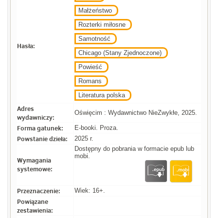
Małżeństwo
Rozterki miłosne
Samotność
Hasła:
Chicago (Stany Zjednoczone)
Powieść
Romans
Literatura polska
Adres
Oświęcim : Wydawnictwo NieZwykłe, 2025.
wydawniczy:
Forma gatunek:
E-booki. Proza.
Powstanie dzieła:
2025 r.
Dostępny do pobrania w formacie epub lub
mobi.
Wymagania
systemowe:
Przeznaczenie:
Wiek: 16+.
Powiązane
zestawienia: