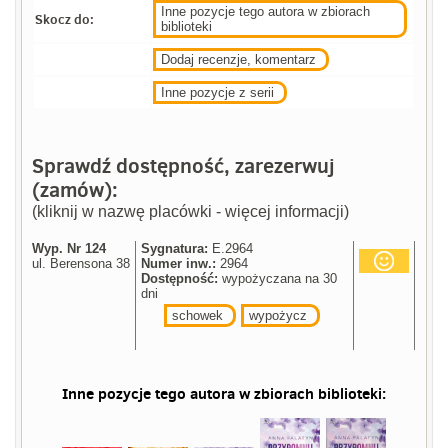
Inne pozycje tego autora w zbiorach
Skocz do:
biblioteki
Dodaj recenzje, komentarz
Inne pozycje z serii
Sprawdź dostępność, zarezerwuj
(zamów):
(kliknij w nazwę placówki - więcej informacji)
Wyp. Nr 124
Sygnatura:
E.2964
ul. Berensona 38
Numer inw.:
2964
Dostępność:
wypożyczana na 30
dni
schowek
wypożycz
Inne pozycje tego autora w zbiorach biblioteki: