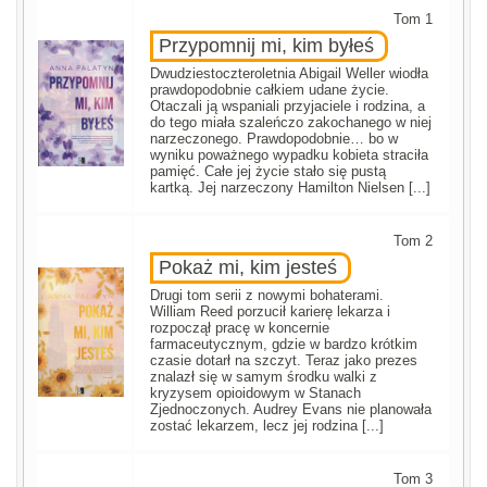
Tom 1
Przypomnij mi, kim byłeś
Dwudziestoczteroletnia Abigail Weller wiodła
prawdopodobnie całkiem udane życie.
Otaczali ją wspaniali przyjaciele i rodzina, a
do tego miała szaleńczo zakochanego w niej
narzeczonego. Prawdopodobnie… bo w
wyniku poważnego wypadku kobieta straciła
pamięć. Całe jej życie stało się pustą
kartką. Jej narzeczony Hamilton Nielsen [...]
Tom 2
Pokaż mi, kim jesteś
Drugi tom serii z nowymi bohaterami.
William Reed porzucił karierę lekarza i
rozpoczął pracę w koncernie
farmaceutycznym, gdzie w bardzo krótkim
czasie dotarł na szczyt. Teraz jako prezes
znalazł się w samym środku walki z
kryzysem opioidowym w Stanach
Zjednoczonych. Audrey Evans nie planowała
zostać lekarzem, lecz jej rodzina [...]
Tom 3