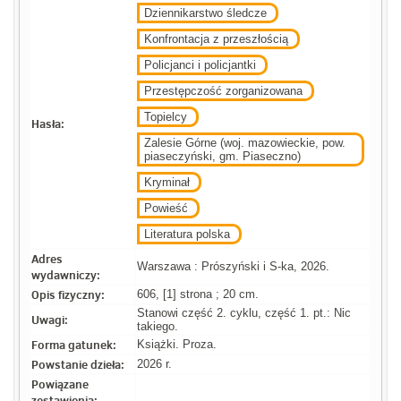
Dziennikarstwo śledcze
Konfrontacja z przeszłością
Policjanci i policjantki
Przestępczość zorganizowana
Topielcy
Hasła:
Zalesie Górne (woj. mazowieckie, pow.
piaseczyński, gm. Piaseczno)
Kryminał
Powieść
Literatura polska
Adres
Warszawa : Prószyński i S-ka, 2026.
wydawniczy:
Opis fizyczny:
606, [1] strona ; 20 cm.
Stanowi część 2. cyklu, część 1. pt.: Nic
Uwagi:
takiego.
Forma gatunek:
Książki. Proza.
Powstanie dzieła:
2026 r.
Powiązane
zestawienia: