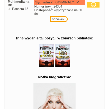
Multimedialna
Sygnatura:
KRYMINAŁY: IV
BD
Numer inw.:
24384
ul. Pancera 18
Dostępność:
wypożyczana na 30
dni
schowek
Inne wydania tej pozycji w zbiorach biblioteki:
Notka biograficzna: