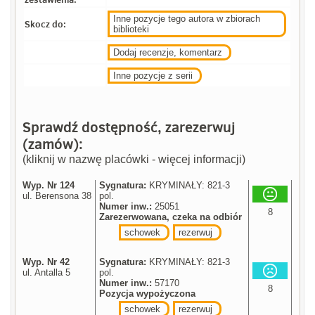
Inne pozycje tego autora w zbiorach
Skocz do:
biblioteki
Dodaj recenzje, komentarz
Inne pozycje z serii
Sprawdź dostępność, zarezerwuj
(zamów):
(kliknij w nazwę placówki - więcej informacji)
Wyp. Nr 124
Sygnatura:
KRYMINAŁY: 821-3
ul. Berensona 38
pol.
Numer inw.:
25051
8
Zarezerwowana, czeka na odbiór
schowek
rezerwuj
Wyp. Nr 42
Sygnatura:
KRYMINAŁY: 821-3
ul. Antalla 5
pol.
Numer inw.:
57170
8
Pozycja wypożyczona
schowek
rezerwuj