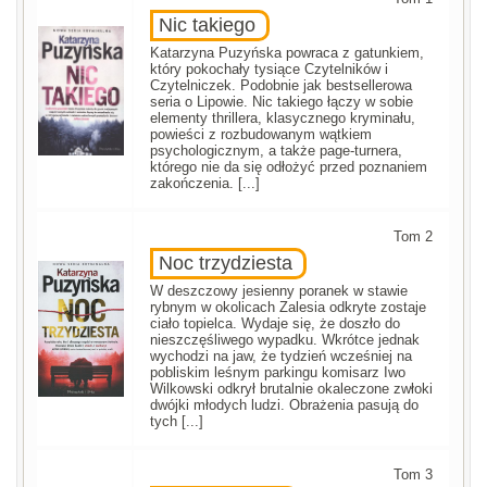
Nic takiego
Katarzyna Puzyńska powraca z gatunkiem,
który pokochały tysiące Czytelników i
Czytelniczek. Podobnie jak bestsellerowa
seria o Lipowie. Nic takiego łączy w sobie
elementy thrillera, klasycznego kryminału,
powieści z rozbudowanym wątkiem
psychologicznym, a także page-turnera,
którego nie da się odłożyć przed poznaniem
zakończenia. [...]
Tom 2
Noc trzydziesta
W deszczowy jesienny poranek w stawie
rybnym w okolicach Zalesia odkryte zostaje
ciało topielca. Wydaje się, że doszło do
nieszczęśliwego wypadku. Wkrótce jednak
wychodzi na jaw, że tydzień wcześniej na
pobliskim leśnym parkingu komisarz Iwo
Wilkowski odkrył brutalnie okaleczone zwłoki
dwójki młodych ludzi. Obrażenia pasują do
tych [...]
Tom 3