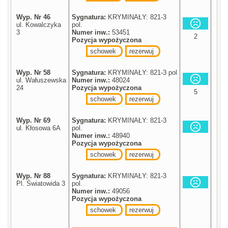
Wyp. Nr 46
Sygnatura:
KRYMINAŁY: 821-3
ul. Kowalczyka
pol.
3
Numer inw.:
53451
2
Pozycja wypożyczona
schowek
rezerwuj
Wyp. Nr 58
Sygnatura:
KRYMINAŁY: 821-3 pol
ul. Wałuszewska
Numer inw.:
48024
24
Pozycja wypożyczona
5
schowek
rezerwuj
Wyp. Nr 69
Sygnatura:
KRYMINAŁY: 821-3
ul. Kłosowa 6A
pol.
Numer inw.:
48940
Pozycja wypożyczona
schowek
rezerwuj
Wyp. Nr 88
Sygnatura:
KRYMINAŁY: 821-3
Pl. Światowida 3
pol.
Numer inw.:
49056
Pozycja wypożyczona
schowek
rezerwuj