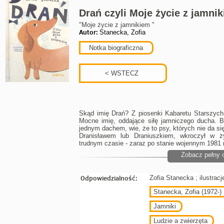
Drań czyli Moje życie z jamni
"Moje życie z jamnikiem "
Autor:
Stanecka, Zofia
Notka biograficzna
Skąd imię Drań? Z piosenki Kabaretu Starszych
Mocne imię, oddające siłę jamniczego ducha. B
jednym dachem, wie, że to psy, których nie da s
Dranisławem lub Draniuszkiem, wkroczył w ż
trudnym czasie - zaraz po stanie wojennym 1981
Zobacz pełny 
Odpowiedzialność:
Zofia Stanecka ; ilustrac
Stanecka, Zofia (1972-)
Jamniki
Ludzie a zwierzęta