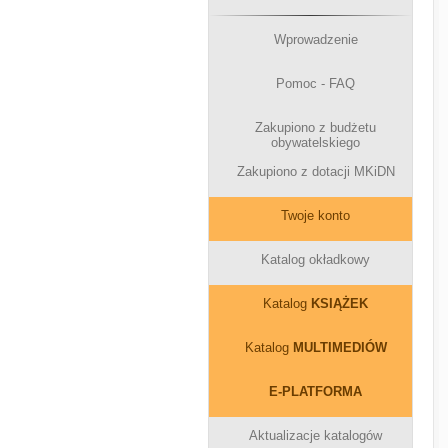
Wprowadzenie
Pomoc - FAQ
Zakupiono z budżetu
obywatelskiego
Zakupiono z dotacji MKiDN
Twoje konto
Katalog okładkowy
Katalog
KSIĄŻEK
Katalog
MULTIMEDIÓW
E-PLATFORMA
Aktualizacje katalogów