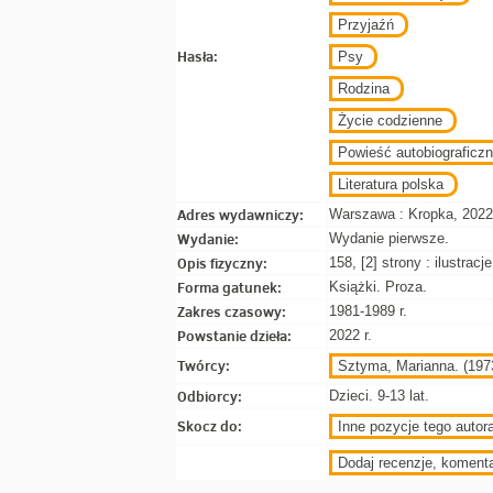
Przyjaźń
Hasła:
Psy
Rodzina
Życie codzienne
Powieść autobiograficz
Literatura polska
Adres wydawniczy:
Warszawa : Kropka, 2022
Wydanie:
Wydanie pierwsze.
Opis fizyczny:
158, [2] strony : ilustrac
Forma gatunek:
Książki. Proza.
Zakres czasowy:
1981-1989 r.
Powstanie dzieła:
2022 r.
Twórcy:
Sztyma, Marianna. (1973-
Odbiorcy:
Dzieci. 9-13 lat.
Skocz do:
Inne pozycje tego autora
Dodaj recenzje, koment