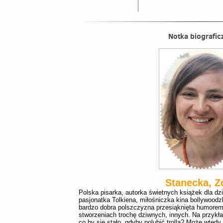
Notka biografic
Stanecka, Z
Polska pisarka, autorka świetnych książek dla dzi
pasjonatka Tolkiena, miłośniczka kina bollywoodz
bardzo dobra polszczyzna przesiąknięta humorem 
stworzeniach trochę dziwnych, innych. Na przykład 
co by się stało, gdyby polubić trolla? Może wtedy