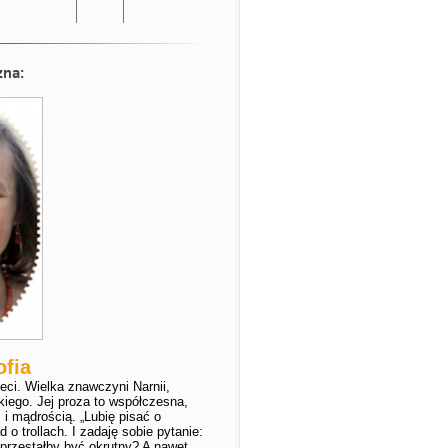
zna:
ofia
eci. Wielka znawczyni Narnii,
kiego. Jej proza to współczesna,
i mądrością. „Lubię pisać o
o trollach. I zadaję sobie pytanie:
 przestałby być okrutny? A nawet