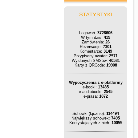
STATYSTYKI
Logowań:
3728606
W tym dziś:
419
Zamówienia:
26
Rezerwacje:
7301
Komentarze:
3149
Przypisany awatar:
2571
Wysłanych SMSów:
40581
Karty z QRCode:
19908
Wypożyczenia z e-platformy
e-booki:
13485
e-audiobooki:
2545
e-prasa:
1872
Schowki (łącznie):
114494
Największy schowek:
7495
Korzystających z nich:
10055