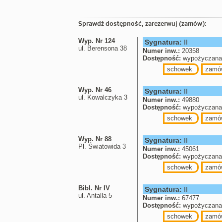
Sprawdź dostępność, zarezerwuj (zamów):
Wyp. Nr 124
Sygnatura:
II
ul. Berensona 38
Numer inw.:
20358
Dostępność:
wypożyczana 
schowek
zamó
Wyp. Nr 46
Sygnatura:
II
ul. Kowalczyka 3
Numer inw.:
49880
Dostępność:
wypożyczana 
schowek
zamó
Wyp. Nr 88
Sygnatura:
II
Pl. Światowida 3
Numer inw.:
45061
Dostępność:
wypożyczana 
schowek
zamó
Bibl. Nr IV
Sygnatura:
II
ul. Antalla 5
Numer inw.:
67477
Dostępność:
wypożyczana 
schowek
zamó