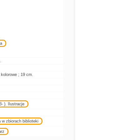
na
.
je kolorowe ; 19 cm.
 ). Ilustracje
 w zbiorach biblioteki
arz