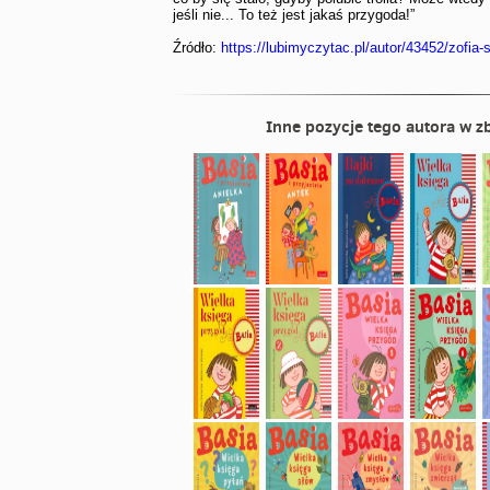
jeśli nie... To też jest jakaś przygoda!”
Źródło:
https://lubimyczytac.pl/autor/43452/zofia
Inne pozycje tego autora w zb