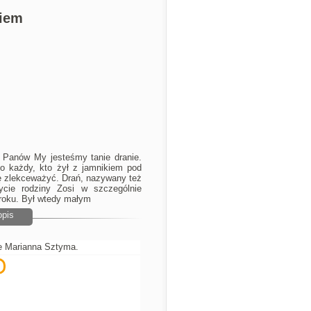
kiem
 Panów My jesteśmy tanie dranie.
o każdy, kto żył z jamnikiem pod
ię zlekceważyć. Drań, nazywany też
ycie rodziny Zosi w szczególnie
 roku. Był wtedy małym
opis
je Marianna Sztyma.