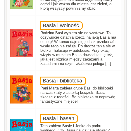
ogród i jak ważna dla miasta jest zieleń, o
którą wszyscy powinniśmy dbać.
Basia i wolność
Rodzina Basi wybiera się na wystawę. To
oczywiście ostatnia rzecz, na jaką Basia ma
ochotę! W końcu daje się jednak przekonać i
wcale tego nie żałuje. Po drodze tapla się w
błotku i hałasuje w autobusie. Przy okazji
wizyty w muzeum Basia dowiaduje się też,
jaka jest różnica między zakazami a
zasadami i na czym właściwie polega [...]
Basia i biblioteka
Pani Marta zabiera grupę Basi do biblioteki
na warsztaty z autorką książek. Basia
skacze z radości. Bo biblioteka to naprawdę
fantastyczne miejsce!
Basia i basen
Tata zabiera Basię i Janka do parku
wodnego. Czy Basia nauczy się pływać?