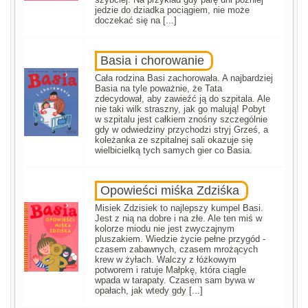
jedzie do dziadka pociągiem, nie może
doczekać się na [...]
Basia i chorowanie
Cała rodzina Basi zachorowała. A najbardziej
Basia na tyle poważnie, że Tata
zdecydował, aby zawieźć ją do szpitala. Ale
nie taki wilk straszny, jak go malują! Pobyt
w szpitalu jest całkiem znośny szczególnie
gdy w odwiedziny przychodzi stryj Grześ, a
koleżanka ze szpitalnej sali okazuje się
wielbicielką tych samych gier co Basia.
Opowieści miśka Zdziśka
Misiek Zdzisiek to najlepszy kumpel Basi.
Jest z nią na dobre i na złe. Ale ten miś w
kolorze miodu nie jest zwyczajnym
pluszakiem. Wiedzie życie pełne przygód -
czasem zabawnych, czasem mrożących
krew w żyłach. Walczy z łóżkowym
potworem i ratuje Małpkę, która ciągle
wpada w tarapaty. Czasem sam bywa w
opałach, jak wtedy gdy [...]