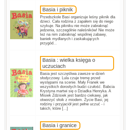
Basia i piknik
Przedszkole Basi organizuje leśny piknik dla
dzieci. Cała rodzina z zapałem się do niego
szykuje. Na pikniku nie może zabraknąć
jedzenia, szczególnie naleśników! Nie może
też na nim zabraknąć wspólnej zabawy,
baniek mydlanych i zaskakujących
przygód...
Basia : wielka księga o
uczuciach
Basia jest szczęśliwa zawsze w dzień
słodyczowy. Lula czuje tremę przed
występami na scenie. Mały Franek we
wszystkich dorosłych budzi czułość. Babcia
Krystyna martwi się o Dziadka Henryka. A
Misiek Zdzisiek jest bardzo ciekawy, jak
otworzyć słoik z miodem. Życie Basi, jej
rodziny i przyjaciół jest pełne uczuć - i
takich, które [...]
Basia i granice