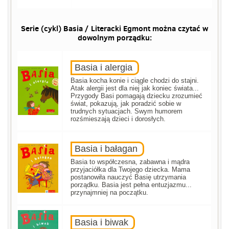
Serie (cykl) Basia / Literacki Egmont można czytać w
dowolnym porządku:
Basia i alergia
Basia kocha konie i ciągle chodzi do stajni.
Atak alergii jest dla niej jak koniec świata...
Przygody Basi pomagają dziecku zrozumieć
świat, pokazują, jak poradzić sobie w
trudnych sytuacjach. Swym humorem
rozśmieszają dzieci i dorosłych.
Basia i bałagan
Basia to współczesna, zabawna i mądra
przyjaciółka dla Twojego dziecka. Mama
postanowiła nauczyć Basię utrzymania
porządku. Basia jest pełna entuzjazmu...
przynajmniej na początku.
Basia i biwak