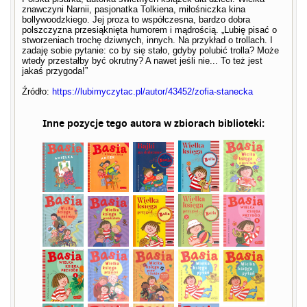
znawczyni Narnii, pasjonatka Tolkiena, miłośniczka kina
bollywoodzkiego. Jej proza to współczesna, bardzo dobra
polszczyzna przesiąknięta humorem i mądrością. „Lubię pisać o
stworzeniach trochę dziwnych, innych. Na przykład o trollach. I
zadaję sobie pytanie: co by się stało, gdyby polubić trolla? Może
wtedy przestałby być okrutny? A nawet jeśli nie... To też jest
jakaś przygoda!”
Źródło:
https://lubimyczytac.pl/autor/43452/zofia-stanecka
Inne pozycje tego autora w zbiorach biblioteki: