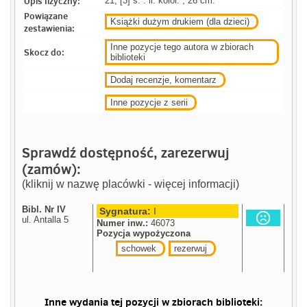
Opis fizyczny:
21, [3] s. : il. kolor. ; 26 cm.
Powiązane
Książki dużym drukiem (dla dzieci)
zestawienia:
Inne pozycje tego autora w zbiorach
Skocz do:
biblioteki
Dodaj recenzje, komentarz
Inne pozycje z serii
Sprawdź dostępność, zarezerwuj
(zamów):
(kliknij w nazwę placówki - więcej informacji)
Bibl. Nr IV
Sygnatura:
I
ul. Antalla 5
Numer inw.:
46073
Pozycja wypożyczona
schowek
rezerwuj
Inne wydania tej pozycji w zbiorach biblioteki: