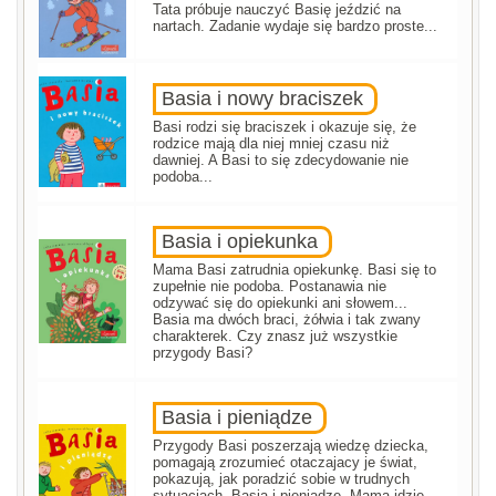
Tata próbuje nauczyć Basię jeździć na
nartach. Zadanie wydaje się bardzo proste...
Basia i nowy braciszek
Basi rodzi się braciszek i okazuje się, że
rodzice mają dla niej mniej czasu niż
dawniej. A Basi to się zdecydowanie nie
podoba...
Basia i opiekunka
Mama Basi zatrudnia opiekunkę. Basi się to
zupełnie nie podoba. Postanawia nie
odzywać się do opiekunki ani słowem...
Basia ma dwóch braci, żółwia i tak zwany
charakterek. Czy znasz już wszystkie
przygody Basi?
Basia i pieniądze
Przygody Basi poszerzają wiedzę dziecka,
pomagają zrozumieć otaczajacy je świat,
pokazują, jak poradzić sobie w trudnych
sytuacjach. Basia i pieniądze. Mama idzie