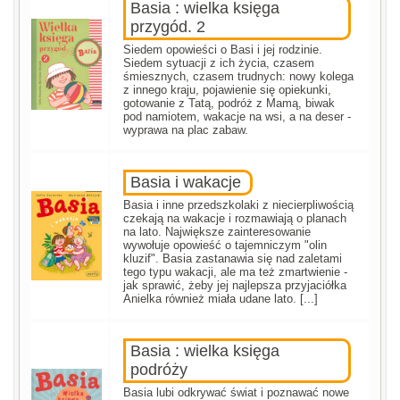
Basia : wielka księga
przygód. 2
Siedem opowieści o Basi i jej rodzinie.
Siedem sytuacji z ich życia, czasem
śmiesznych, czasem trudnych: nowy kolega
z innego kraju, pojawienie się opiekunki,
gotowanie z Tatą, podróż z Mamą, biwak
pod namiotem, wakacje na wsi, a na deser -
wyprawa na plac zabaw.
Basia i wakacje
Basia i inne przedszkolaki z niecierpliwością
czekają na wakacje i rozmawiają o planach
na lato. Największe zainteresowanie
wywołuje opowieść o tajemniczym "olin
kluzif". Basia zastanawia się nad zaletami
tego typu wakacji, ale ma też zmartwienie -
jak sprawić, żeby jej najlepsza przyjaciółka
Anielka również miała udane lato. [...]
Basia : wielka księga
podróży
Basia lubi odkrywać świat i poznawać nowe