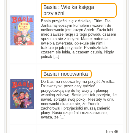
Basia : Wielka księga
przyjaźni
Basia przyjaźni się z Anielką i Titim. Dla
Janka najlepszym kumplem i wzorem do
naśladowania jest kuzyn Antek. Zuzia lubi
mieć zawsze rację i z tego powodu czasem
sprzecza się z innymi. Marcel natomiast
uwielbia zwierzęta, opiekuje się nimi i
traktuje je jak przyjaciół. Przedszkolaki
czasem się lubią, a czasem czubią. Nigdy
jednak [...]
Basia i nocowanka
Do Basi na nocowankę ma przyjść Anielka.
Dziewczynki przez cały tydzień
przygotowują się do tej wizyty i planują
wspólną zabawę. Basia jest tak przejęta, że
nawet. sprząta swój pokój. Niestety w dniu
nocowanki okazuje się, że Franek
zachorował i przyjaciółki muszą zmienić
plany. Basia czuje żal i rozczarowanie,
uważa, że [...]
Tom 46