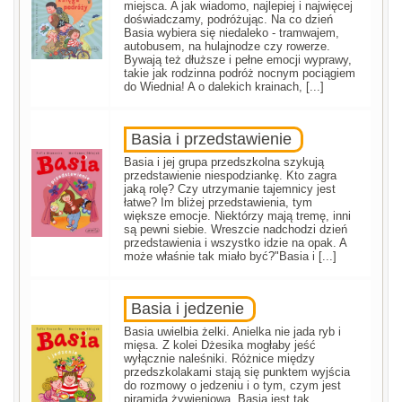
miejsca. A jak wiadomo, najlepiej i najwięcej
doświadczamy, podróżując. Na co dzień
Basia wybiera się niedaleko - tramwajem,
autobusem, na hulajnodze czy rowerze.
Bywają też dłuższe i pełne emocji wyprawy,
takie jak rodzinna podróż nocnym pociągiem
do Wiednia! A o dalekich krainach, [...]
Basia i przedstawienie
Basia i jej grupa przedszkolna szykują
przedstawienie niespodziankę. Kto zagra
jaką rolę? Czy utrzymanie tajemnicy jest
łatwe? Im bliżej przedstawienia, tym
większe emocje. Niektórzy mają tremę, inni
są pewni siebie. Wreszcie nadchodzi dzień
przedstawienia i wszystko idzie na opak. A
może właśnie tak miało być?"Basia i [...]
Basia i jedzenie
Basia uwielbia żelki. Anielka nie jada ryb i
mięsa. Z kolei Dżesika mogłaby jeść
wyłącznie naleśniki. Różnice między
przedszkolakami stają się punktem wyjścia
do rozmowy o jedzeniu i o tym, czym jest
piramida żywieniowa. Basia jest tak