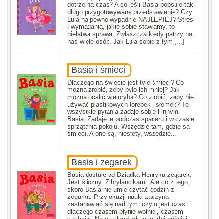
dotrze na czas? A co jeśli Basia popsuje tak
długo przygotowywane przedstawienie? Czy
Lula na pewno wypadnie NAJLEPIEJ? Stres
i wymagania, jakie sobie stawiamy, to
niełatwa sprawa. Zwłaszcza kiedy patrzy na
nas wiele osób. Jak Lula sobie z tym [...]
Basia i śmieci
Dlaczego na świecie jest tyle śmieci? Co
można zrobić, żeby było ich mniej? Jak
można ocalić wieloryba? Co zrobić, żeby nie
używać plastikowych torebek i słomek? Te
wszystkie pytania zadaje sobie i innym
Basia. Zadaje je podczas spaceru i w czasie
sprzątania pokoju. Wszędzie tam, gdzie są
śmieci. A one są, niestety, wszędzie...
Basia i zegarek
Basia dostaje od Dziadka Henryka zegarek.
Jest śliczny. Z brylancikami. Ale co z tego,
skoro Basia nie umie czytać godzin z
zegarka. Przy okazji nauki zaczyna
zastanawiać się nad tym, czym jest czas i
dlaczego czasem płynie wolniej, czasem
szybciej. Na przykład gdy parę dni później