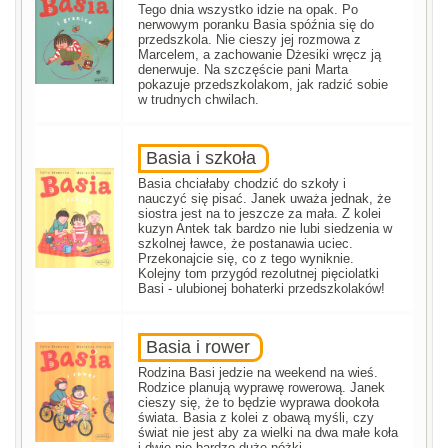
Tego dnia wszystko idzie na opak. Po
nerwowym poranku Basia spóźnia się do
przedszkola. Nie cieszy jej rozmowa z
Marcelem, a zachowanie Dżesiki wręcz ją
denerwuje. Na szczęście pani Marta
pokazuje przedszkolakom, jak radzić sobie
w trudnych chwilach.
Basia i szkoła
Basia chciałaby chodzić do szkoły i
nauczyć się pisać. Janek uważa jednak, że
siostra jest na to jeszcze za mała. Z kolei
kuzyn Antek tak bardzo nie lubi siedzenia w
szkolnej ławce, że postanawia uciec.
Przekonajcie się, co z tego wyniknie.
Kolejny tom przygód rezolutnej pięciolatki
Basi - ulubionej bohaterki przedszkolaków!
Basia i rower
Rodzina Basi jedzie na weekend na wieś.
Rodzice planują wyprawę rowerową. Janek
cieszy się, że to będzie wyprawa dookoła
świata. Basia z kolei z obawą myśli, czy
świat nie jest aby za wielki na dwa małe koła
i dwie nie bardzo duże nóżki.