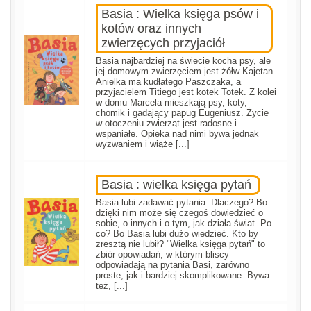
Basia : Wielka księga psów i
kotów oraz innych
zwierzęcych przyjaciół
Basia najbardziej na świecie kocha psy, ale
jej domowym zwierzęciem jest żółw Kajetan.
Anielka ma kudłatego Paszczaka, a
przyjacielem Titiego jest kotek Totek. Z kolei
w domu Marcela mieszkają psy, koty,
chomik i gadający papug Eugeniusz. Życie
w otoczeniu zwierząt jest radosne i
wspaniałe. Opieka nad nimi bywa jednak
wyzwaniem i wiąże [...]
Basia : wielka księga pytań
Basia lubi zadawać pytania. Dlaczego? Bo
dzięki nim może się czegoś dowiedzieć o
sobie, o innych i o tym, jak działa świat. Po
co? Bo Basia lubi dużo wiedzieć. Kto by
zresztą nie lubił? "Wielka księga pytań" to
zbiór opowiadań, w którym bliscy
odpowiadają na pytania Basi, zarówno
proste, jak i bardziej skomplikowane. Bywa
też, [...]