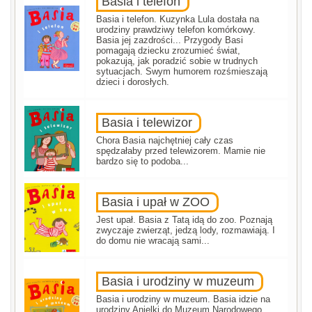
Basia i telefon
Basia i telefon. Kuzynka Lula dostała na
urodziny prawdziwy telefon komórkowy.
Basia jej zazdrości... Przygody Basi
pomagają dziecku zrozumieć świat,
pokazują, jak poradzić sobie w trudnych
sytuacjach. Swym humorem rozśmieszają
dzieci i dorosłych.
Basia i telewizor
Chora Basia najchętniej cały czas
spędzałaby przed telewizorem. Mamie nie
bardzo się to podoba...
Basia i upał w ZOO
Jest upał. Basia z Tatą idą do zoo. Poznają
zwyczaje zwierząt, jedzą lody, rozmawiają. I
do domu nie wracają sami...
Basia i urodziny w muzeum
Basia i urodziny w muzeum. Basia idzie na
urodziny Anielki do Muzeum Narodowego...