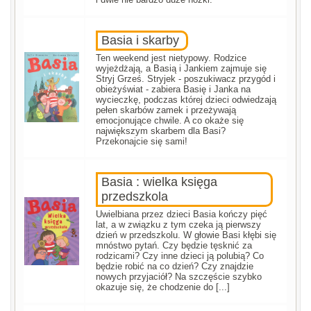
Basia i skarby
Ten weekend jest nietypowy. Rodzice
wyjeżdżają, a Basią i Jankiem zajmuje się
Stryj Grześ. Stryjek - poszukiwacz przygód i
obieżyświat - zabiera Basię i Janka na
wycieczkę, podczas której dzieci odwiedzają
pełen skarbów zamek i przeżywają
emocjonujące chwile. A co okaże się
największym skarbem dla Basi?
Przekonajcie się sami!
Basia : wielka księga
przedszkola
Uwielbiana przez dzieci Basia kończy pięć
lat, a w związku z tym czeka ją pierwszy
dzień w przedszkolu. W głowie Basi kłębi się
mnóstwo pytań. Czy będzie tęsknić za
rodzicami? Czy inne dzieci ją polubią? Co
będzie robić na co dzień? Czy znajdzie
nowych przyjaciół? Na szczęście szybko
okazuje się, że chodzenie do [...]