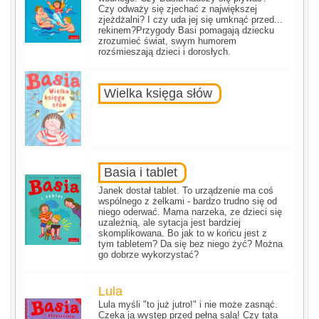
Czy odważy się zjechać z największej
zjeżdżalni? I czy uda jej się umknąć przed...
rekinem?Przygody Basi pomagają dziecku
zrozumieć świat, swym humorem
rozśmieszają dzieci i dorosłych.
Wielka księga słów
Basia i tablet
Janek dostał tablet. To urządzenie ma coś
wspólnego z żelkami - bardzo trudno się od
niego oderwać. Mama narzeka, ze dzieci się
uzależnią, ale sytacja jest bardziej
skomplikowana. Bo jak to w końcu jest z
tym tabletem? Da się bez niego żyć? Można
go dobrze wykorzystać?
Lula
Lula myśli "to już jutro!" i nie może zasnąć.
Czeka ją występ przed pełną salą! Czy tata