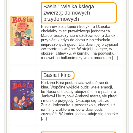
Basia : Wielka księga
zwierząt domowych i
przydomowych
Basia uwielbia konie i kucyki, a Dżesika
chciałaby mieć prawdziwego jednorożca.
Marcel troszczy się o dżdżownice, a Janek
przyniósł kiedyś do domu z przedszkola
nieproszonych gości. Dla Basi i jej przyjaciół
zwierzęta są ważne. W stajni i na łące, w
oborze i chlewiku, w kurniku i na podwórku,
a nawet na balkonie czy w zakamarkach [...]
Basia i kino
Rodzina Basi postanawia wybrać się do
kina. Wspólne wyjście budzi wiele emocji,
bo Basia chciałaby obejrzeć film o psach, a
Jankowi i kuzynowi Antkowi marzą się piraci
i morskie przygody. Okazuje się też, że
Zuzia, koleżanka z przedszkola, chodzi już
na filmy z aktorami, co w Basi budzi
zazdrość. W końcu jednak udaje się znaleźć
[...]