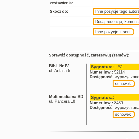
zestawienia:
Skocz do:
Inne pozycje tego autora
Dodaj recenzje, koment
Inne pozycje z serii
Sprawdź dostępność, zarezerwuj (zamów):
Bibl. Nr IV
Sygnatura:
I S1
ul. Antalla 5
Numer inw.:
52114
Dostępność:
wypożyczana 
schowek
Multimedialna BD
Sygnatura:
I
ul. Pancera 18
Numer inw.:
8439
Dostępność:
wypożyczana 
schowek