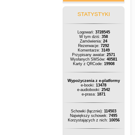
STATYSTYKI
Logowań:
3728545
W tym dziś:
358
Zamówienia:
24
Rezerwacje:
7292
Komentarze:
3149
Przypisany awatar:
2571
Wysłanych SMSów:
40581
Karty z QRCode:
19908
Wypożyczenia z e-platformy
e-booki:
13478
e-audiobooki:
2542
e-prasa:
1871
Schowki (łącznie):
114503
Największy schowek:
7495
Korzystających z nich:
10056