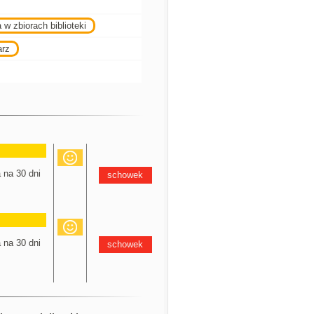
 w zbiorach biblioteki
arz
na 30 dni
schowek
na 30 dni
schowek