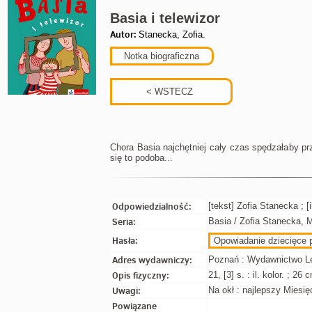
Basia i telewizor
Autor:
Stanecka, Zofia.
Notka biograficzna
Chora Basia najchętniej cały czas spędzałaby p
się to podoba...
Odpowiedzialność:
[tekst] Zofia Stanecka ; [
Seria:
Basia / Zofia Stanecka, 
Hasła:
Opowiadanie dziecięce p
Adres wydawniczy:
Poznań : Wydawnictwo Lek
Opis fizyczny:
21, [3] s. : il. kolor. ; 26 
Uwagi:
Na okł : najlepszy Miesię
Powiązane