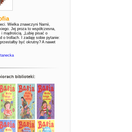
ofia
eci. Wielka znawczyni Narnii,
kiego. Jej proza to współczesna,
i mądrością. „Lubię pisać o
o trollach. I zadaję sobie pytanie:
 przestałby być okrutny? A nawet
-stanecka
iorach biblioteki: