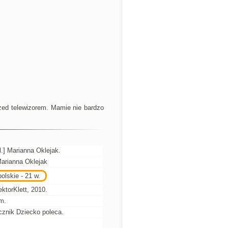
rzed telewizorem. Mamie nie bardzo
il.] Marianna Oklejak.
Marianna Oklejak
olskie - 21 w.
torKlett, 2010.
cm.
cznik Dziecko poleca.