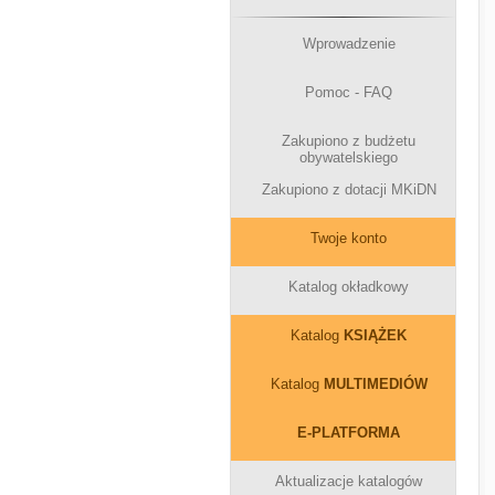
Wprowadzenie
Pomoc - FAQ
Zakupiono z budżetu
obywatelskiego
Zakupiono z dotacji MKiDN
Twoje konto
Katalog okładkowy
Katalog
KSIĄŻEK
Katalog
MULTIMEDIÓW
E-PLATFORMA
Aktualizacje katalogów