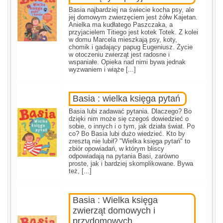
Basia najbardziej na świecie kocha psy, ale
jej domowym zwierzęciem jest żółw Kajetan.
Anielka ma kudłatego Paszczaka, a
przyjacielem Titiego jest kotek Totek. Z kolei
w domu Marcela mieszkają psy, koty,
chomik i gadający papug Eugeniusz. Życie
w otoczeniu zwierząt jest radosne i
wspaniałe. Opieka nad nimi bywa jednak
wyzwaniem i wiąże [...]
Basia : wielka księga pytań
Basia lubi zadawać pytania. Dlaczego? Bo
dzięki nim może się czegoś dowiedzieć o
sobie, o innych i o tym, jak działa świat. Po
co? Bo Basia lubi dużo wiedzieć. Kto by
zresztą nie lubił? "Wielka księga pytań" to
zbiór opowiadań, w którym bliscy
odpowiadają na pytania Basi, zarówno
proste, jak i bardziej skomplikowane. Bywa
też, [...]
Basia : Wielka księga
zwierząt domowych i
przydomowych