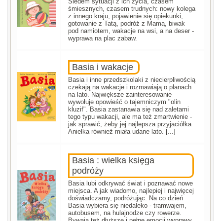
Siedem sytuacji z ich życia, czasem
śmiesznych, czasem trudnych: nowy kolega
z innego kraju, pojawienie się opiekunki,
gotowanie z Tatą, podróż z Mamą, biwak
pod namiotem, wakacje na wsi, a na deser -
wyprawa na plac zabaw.
Basia i wakacje
Basia i inne przedszkolaki z niecierpliwością
czekają na wakacje i rozmawiają o planach
na lato. Największe zainteresowanie
wywołuje opowieść o tajemniczym "olin
kluzif". Basia zastanawia się nad zaletami
tego typu wakacji, ale ma też zmartwienie -
jak sprawić, żeby jej najlepsza przyjaciółka
Anielka również miała udane lato. [...]
Basia : wielka księga
podróży
Basia lubi odkrywać świat i poznawać nowe
miejsca. A jak wiadomo, najlepiej i najwięcej
doświadczamy, podróżując. Na co dzień
Basia wybiera się niedaleko - tramwajem,
autobusem, na hulajnodze czy rowerze.
Bywają też dłuższe i pełne emocji wyprawy,