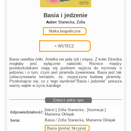
Basia i jedzenie
Autor:
Stanecka, Zofia
Notka biograficzna
Basia uwielbia żelki. Anielka nie jada ryb i mięsa. Z kolei Dżesika
mogłaby jeść wyłącznie naleśniki. Różnice między
przedszkolakami stają się punktem wyjścia do rozmowy o
jedzeniu i o tym, czym jest piramida żywieniowa. Basia jest tak
zafascynowana tematem, że. rozpoczyna budowę piramidy.
Przekonajcie się, co z tego wyniknie!"Basia i jedzenie" porusza
ważny wątek w życiu każdego
Zobacz pełny opis
[tekst:] Zofia Stanecka ; [ilustracje:]
Odpowiedzialność:
Marianna Oklejak.
Seria:
Basia / Zofia Stanecka, Marianna Oklejak
Basia (postać fikcyjna)