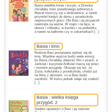
Basia uwielbia konie i kucyki, a Dżesika
chciałaby mieć prawdziwego jednorożca.
Marcel troszczy się o dżdżownice, a Janek
przyniósł kiedyś do domu z przedszkola
nieproszonych gości. Dla Basi i jej przyjaciół
zwierzęta są ważne. W stajni i na łące, w
oborze i chlewiku, w kurniku i na podwórku,
a nawet na balkonie czy w zakamarkach [...]
Basia i kino
Rodzina Basi postanawia wybrać się do
kina. Wspólne wyjście budzi wiele emocji,
bo Basia chciałaby obejrzeć film o psach, a
Jankowi i kuzynowi Antkowi marzą się piraci
i morskie przygody. Okazuje się też, że
Zuzia, koleżanka z przedszkola, chodzi już
na filmy z aktorami, co w Basi budzi
zazdrość. W końcu jednak udaje się znaleźć
[...]
Basia : wielka księga
przygód. 2
Siedem opowieści o Basi i jej rodzinie.