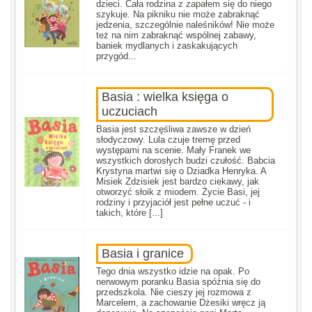
dzieci. Cała rodzina z zapałem się do niego
szykuje. Na pikniku nie może zabraknąć
jedzenia, szczególnie naleśników! Nie może
też na nim zabraknąć wspólnej zabawy,
baniek mydlanych i zaskakujących
przygód...
Basia : wielka księga o
uczuciach
Basia jest szczęśliwa zawsze w dzień
słodyczowy. Lula czuje tremę przed
występami na scenie. Mały Franek we
wszystkich dorosłych budzi czułość. Babcia
Krystyna martwi się o Dziadka Henryka. A
Misiek Zdzisiek jest bardzo ciekawy, jak
otworzyć słoik z miodem. Życie Basi, jej
rodziny i przyjaciół jest pełne uczuć - i
takich, które [...]
Basia i granice
Tego dnia wszystko idzie na opak. Po
nerwowym poranku Basia spóźnia się do
przedszkola. Nie cieszy jej rozmowa z
Marcelem, a zachowanie Dżesiki wręcz ją