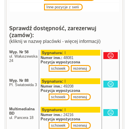
Inne pozycje z serii
Sprawdź dostępność, zarezerwuj
(zamów):
(kliknij w nazwę placówki - więcej informacji)
Wyp. Nr 58
Sygnatura:
I
ul. Wałuszewska
Numer inw.:
48081
24
Pozycja wypożyczona
schowek
rezerwuj
Wyp. Nr 88
Sygnatura:
I
Pl. Światowida 3
Numer inw.:
49208
Pozycja wypożyczona
schowek
rezerwuj
Multimedialna
Sygnatura:
I
BD
Numer inw.:
24216
ul. Pancera 18
Pozycja wypożyczona
schowek
rezerwuj