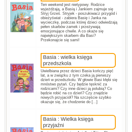
Ten weekend jest nietypowy. Rodzice
wyjeżdżają, a Basią i Jankiem zajmuje się
Stryj Grześ. Stryjek - poszukiwacz przygód i
obieżyświat - zabiera Basię i Janka na
wycieczkę, podczas której dzieci odwiedzają
pełen skarbów zamek i przeżywają
emocjonujące chwile. A co okaże się
największym skarbem dla Basi?
Przekonajcie się sami!
Basia : wielka księga
przedszkola
Uwielbiana przez dzieci Basia kończy pięć
lat, a w związku z tym czeka ją pierwszy
dzień w przedszkolu. W głowie Basi kłębi się
mnóstwo pytań. Czy będzie tęsknić za
rodzicami? Czy inne dzieci ją polubią? Co
będzie robić na co dzień? Czy znajdzie
nowych przyjaciół? Na szczęście szybko
okazuje się, że chodzenie do [...]
Basia : Wielka księga
przyjaźni