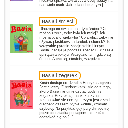
niełatwa sprawa. Zwłaszcza kiedy patrzy na
nas wiele osób. Jak Lula sobie z tym [...]
Basia i śmieci
Dlaczego na świecie jest tyle śmieci? Co
można zrobić, żeby było ich mniej? Jak
można ocalić wieloryba? Co zrobić, żeby nie
używać plastikowych torebek i słomek? Te
wszystkie pytania zadaje sobie i innym
Basia. Zadaje je podczas spaceru i w czasie
sprzątania pokoju. Wszędzie tam, gdzie są
śmieci. A one są, niestety, wszędzie...
Basia i zegarek
Basia dostaje od Dziadka Henryka zegarek.
Jest śliczny. Z brylancikami. Ale co z tego,
skoro Basia nie umie czytać godzin z
zegarka. Przy okazji nauki zaczyna
zastanawiać się nad tym, czym jest czas i
dlaczego czasem płynie wolniej, czasem
szybciej. Na przykład gdy parę dni później
jedzie do dziadka pociągiem, nie może
doczekać się na [...]