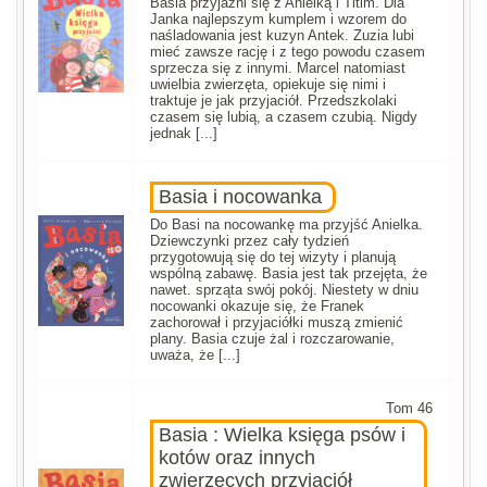
Basia przyjaźni się z Anielką i Titim. Dla
Janka najlepszym kumplem i wzorem do
naśladowania jest kuzyn Antek. Zuzia lubi
mieć zawsze rację i z tego powodu czasem
sprzecza się z innymi. Marcel natomiast
uwielbia zwierzęta, opiekuje się nimi i
traktuje je jak przyjaciół. Przedszkolaki
czasem się lubią, a czasem czubią. Nigdy
jednak [...]
Basia i nocowanka
Do Basi na nocowankę ma przyjść Anielka.
Dziewczynki przez cały tydzień
przygotowują się do tej wizyty i planują
wspólną zabawę. Basia jest tak przejęta, że
nawet. sprząta swój pokój. Niestety w dniu
nocowanki okazuje się, że Franek
zachorował i przyjaciółki muszą zmienić
plany. Basia czuje żal i rozczarowanie,
uważa, że [...]
Tom 46
Basia : Wielka księga psów i
kotów oraz innych
zwierzęcych przyjaciół