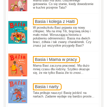
Mama Basi ma dość codziennego
gotowania. Co się stanie, kiedy dowodzenie
w kuchni przejmie Tata?
Basia i kolega z Haiti
W przedszkolu Basi pojawia się nowy
chłopiec. Ma na imię Titi, brązową skórę i
mało mówi. Wzruszająca historia o
polubieniu odmienności. Basia ma dwóch
braci, żółwia i tak zwany charakterek. Czy
znasz już wszystkie przygody Basi?
Basia i Mama w pracy
Mama Basi zaczyna pracować. Ma dużo
mniej czasu dla rodziny. Szybko okazuje
się, że nie tylko Basia źle to znosi...
Basia i narty
Tata próbuje nauczyć Basię jeździć na
nartach. Zadanie wydaje się bardzo proste...