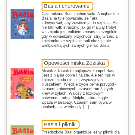
Basia i chorowanie
Cała rodzina Basi zachorowała. A najbardziej
Basia na tyle poważnie, że Tata
zdecydował, aby zawieźć ją do szpitala. Ale
nie taki wilk straszny, jak go malują! Pobyt
w szpitalu jest całkiem znośny szczególnie
gdy w odwiedziny przychodzi stryj Grześ, a
koleżanka ze szpitalnej sali okazuje się
wielbicielką tych samych gier co Basia.
Opowieści miśka Zdziśka
Misiek Zdzisiek to najlepszy kumpel Basi.
Jest z nią na dobre i na złe. Ale ten miś w
kolorze miodu nie jest zwyczajnym
pluszakiem. Wiedzie życie pełne przygód -
czasem zabawnych, czasem mrożących
krew w żyłach. Walczy z łóżkowym
potworem i ratuje Małpkę, która ciągle
wpada w tarapaty. Czasem sam bywa w
opałach, jak wtedy gdy [...]
Basia i piknik
Przedszkole Basi organizuje leśny piknik dla