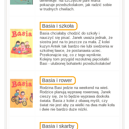
denerwuje. Na szczęście pani Marta
pokazuje przedszkolakom, jak radzić sobie
w trudnych chwilach.
Basia i szkoła
Basia chciałaby chodzić do szkoły i
nauczyć się pisać. Janek uważa jednak, że
siostra jest na to jeszcze za mała. Z kolei
kuzyn Antek tak bardzo nie lubi siedzenia w
szkolnej ławce, że postanawia uciec.
Przekonajcie się, co z tego wyniknie.
Kolejny tom przygód rezolutnej pięciolatki
Basi - ulubionej bohaterki przedszkolaków!
Basia i rower
Rodzina Basi jedzie na weekend na wieś.
Rodzice planują wyprawę rowerową. Janek
cieszy się, że to będzie wyprawa dookoła
świata. Basia z kolei z obawą myśli, czy
świat nie jest aby za wielki na dwa małe koła
i dwie nie bardzo duże nóżki.
Basia i skarby