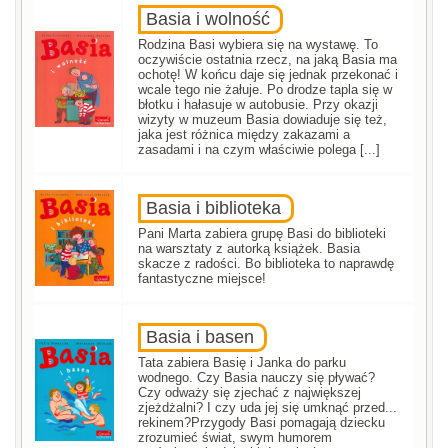
Basia i wolność
Rodzina Basi wybiera się na wystawę. To
oczywiście ostatnia rzecz, na jaką Basia ma
ochotę! W końcu daje się jednak przekonać i
wcale tego nie żałuje. Po drodze tapla się w
błotku i hałasuje w autobusie. Przy okazji
wizyty w muzeum Basia dowiaduje się też,
jaka jest różnica między zakazami a
zasadami i na czym właściwie polega [...]
Basia i biblioteka
Pani Marta zabiera grupę Basi do biblioteki
na warsztaty z autorką książek. Basia
skacze z radości. Bo biblioteka to naprawdę
fantastyczne miejsce!
Basia i basen
Tata zabiera Basię i Janka do parku
wodnego. Czy Basia nauczy się pływać?
Czy odważy się zjechać z największej
zjeżdżalni? I czy uda jej się umknąć przed...
rekinem?Przygody Basi pomagają dziecku
zrozumieć świat, swym humorem