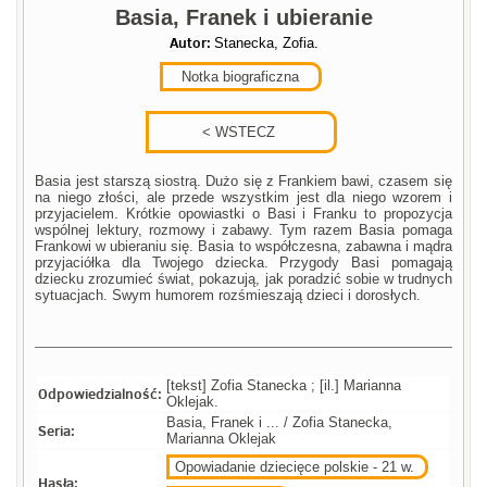
Basia, Franek i ubieranie
Autor:
Stanecka, Zofia.
Notka biograficzna
Basia jest starszą siostrą. Dużo się z Frankiem bawi, czasem się
na niego złości, ale przede wszystkim jest dla niego wzorem i
przyjacielem. Krótkie opowiastki o Basi i Franku to propozycja
wspólnej lektury, rozmowy i zabawy. Tym razem Basia pomaga
Frankowi w ubieraniu się. Basia to współczesna, zabawna i mądra
przyjaciółka dla Twojego dziecka. Przygody Basi pomagają
dziecku zrozumieć świat, pokazują, jak poradzić sobie w trudnych
sytuacjach. Swym humorem rozśmieszają dzieci i dorosłych.
[tekst] Zofia Stanecka ; [il.] Marianna
Odpowiedzialność:
Oklejak.
Basia, Franek i ... / Zofia Stanecka,
Seria:
Marianna Oklejak
Opowiadanie dziecięce polskie - 21 w.
Hasła: