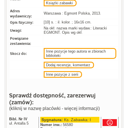
Książki zabawki
Adres
Warszawa : Egmont Polska, 2013.
wydawniczy:
Opis fizyczny:
[10] s. : il. kolor. ; 16x16 cm.
Na okł. nazwa marki wydaw.: Literacki
Uwagi:
EGMONT. Opis wg okł.
Powiązane
zestawienia:
Inne pozycje tego autora w zbiorach
Skocz do:
biblioteki
Dodaj recenzje, komentarz
Inne pozycje z serii
Sprawdź dostępność, zarezerwuj
(zamów):
(kliknij w nazwę placówki - więcej informacji)
Bibl. Nr IV
Sygnatura:
Ks. Zabawka: I
ul. Antalla 5
Numer inw.:
56580