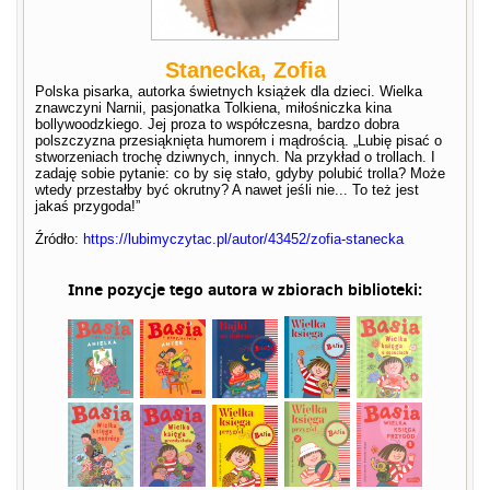
Stanecka, Zofia
Polska pisarka, autorka świetnych książek dla dzieci. Wielka
znawczyni Narnii, pasjonatka Tolkiena, miłośniczka kina
bollywoodzkiego. Jej proza to współczesna, bardzo dobra
polszczyzna przesiąknięta humorem i mądrością. „Lubię pisać o
stworzeniach trochę dziwnych, innych. Na przykład o trollach. I
zadaję sobie pytanie: co by się stało, gdyby polubić trolla? Może
wtedy przestałby być okrutny? A nawet jeśli nie... To też jest
jakaś przygoda!”
Źródło:
https://lubimyczytac.pl/autor/43452/zofia-stanecka
Inne pozycje tego autora w zbiorach biblioteki: