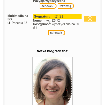
Pozycja wypożyczona
schowek
rezerwuj
Multimedialna
Sygnatura:
I [Z] S1
BD
Numer inw.:
12472
ul. Pancera 18
Dostępność:
wypożyczana na 30
dni
schowek
Notka biograficzna: